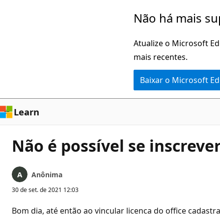
Pular
Não há mais su
para
o
Atualize o Microsoft E
conteúdo
mais recentes.
principal
Baixar o Microsoft E
Learn
Não é possível se inscrev
Anônima
30 de set. de 2021 12:03
Bom dia, até então ao vincular licenca do office cadast