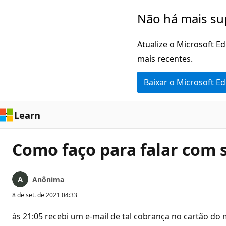
Pular
Não há mais su
para
o
Atualize o Microsoft E
conteúdo
mais recentes.
principal
Baixar o Microsoft E
Learn
Como faço para falar com 
Anônima
8 de set. de 2021 04:33
às 21:05 recebi um e-mail de tal cobrança no cartão do