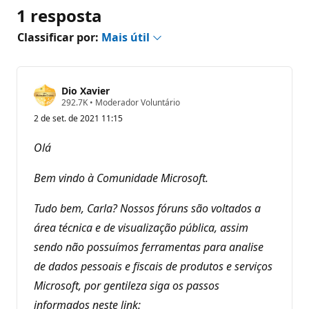
1 resposta
Classificar por:
Mais útil
Dio Xavier
P
292.7K
•
Moderador Voluntário
o
2 de set. de 2021 11:15
n
t
o
Olá
s
d
e
Bem vindo à Comunidade Microsoft.
r
e
p
Tudo bem, Carla? Nossos fóruns são voltados a
u
área técnica e de visualização pública, assim
t
a
sendo não possuímos ferramentas para analise
ç
ã
de dados pessoais e fiscais de produtos e serviços
o
Microsoft, por gentileza siga os passos
informados neste link: