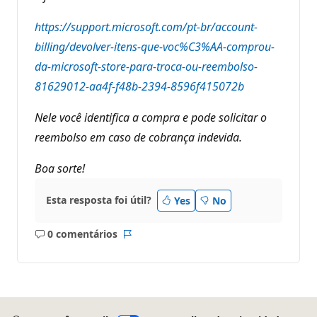
https://support.microsoft.com/pt-br/account-
billing/devolver-itens-que-voc%C3%AA-comprou-
da-microsoft-store-para-troca-ou-reembolso-
81629012-aa4f-f48b-2394-8596f415072b
Nele você identifica a compra e pode solicitar o
reembolso em caso de cobrança indevida.
Boa sorte!
Esta resposta foi útil?
Yes
No
0 comentários
Sem
Relatório
comentários