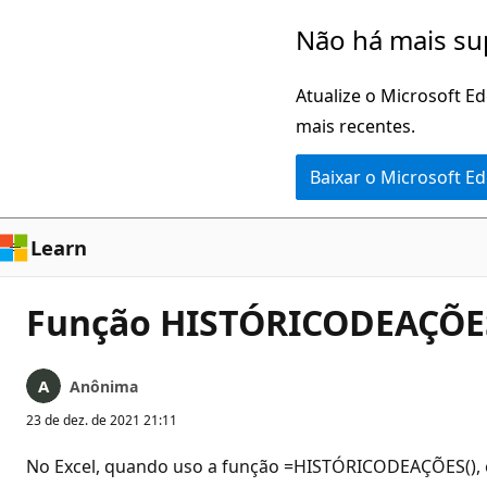
Pular
Não há mais su
para
o
Atualize o Microsoft E
conteúdo
mais recentes.
principal
Baixar o Microsoft E
Learn
Função HISTÓRICODEAÇÕES
Anônima
23 de dez. de 2021 21:11
No Excel, quando uso a função =HISTÓRICODEAÇÕES(), e