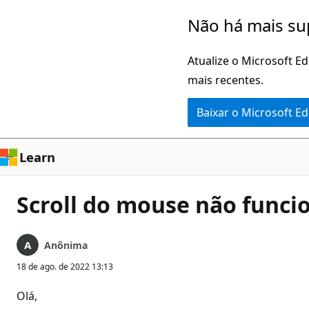
Pular
Não há mais su
para
o
Atualize o Microsoft E
conteúdo
mais recentes.
principal
Baixar o Microsoft E
Learn
Scroll do mouse não funcio
Anônima
18 de ago. de 2022 13:13
Olá,