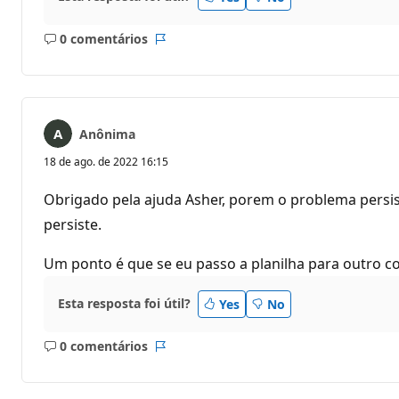
0 comentários
Sem
Relatório
comentários
Anônima
18 de ago. de 2022 16:15
Obrigado pela ajuda Asher, porem o problema persist
persiste.
Um ponto é que se eu passo a planilha para outro 
Esta resposta foi útil?
Yes
No
0 comentários
Sem
Relatório
comentários