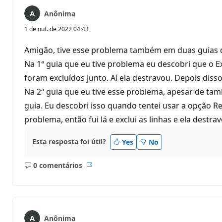
Anônima
1 de out. de 2022 04:43
Amigão, tive esse problema também em duas guias do 
Na 1ª guia que eu tive problema eu descobri que o E
foram excluídos junto. Aí ela destravou. Depois diss
Na 2ª guia que eu tive esse problema, apesar de ta
guia. Eu descobri isso quando tentei usar a opção Re
problema, então fui lá e exclui as linhas e ela destrav
Esta resposta foi útil?
Yes
No
0 comentários
Sem
Relatório
comentários
Anônima