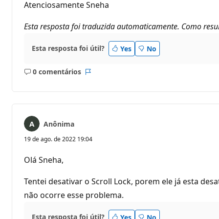
Atenciosamente Sneha
Esta resposta foi traduzida automaticamente. Como resul
Esta resposta foi útil?
Yes
No
0 comentários
Sem
Relatório
comentários
Anônima
19 de ago. de 2022 19:04
Olá Sneha,
Tentei desativar o Scroll Lock, porem ele já esta des
não ocorre esse problema.
Esta resposta foi útil?
Yes
No