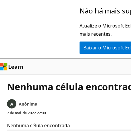
Pular
Não há mais su
para
o
Atualize o Microsoft E
conteúdo
mais recentes.
principal
Baixar o Microsoft E
Learn
Nenhuma célula encontra
Anônima
2 de mai. de 2022 22:09
Nenhuma célula encontrada