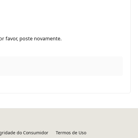
or favor, poste novamente.
egridade do Consumidor
Termos de Uso