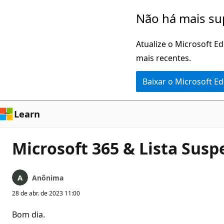
Pular
Não há mais su
para
o
Atualize o Microsoft E
conteúdo
mais recentes.
principal
Baixar o Microsoft E
Learn
Microsoft 365 & Lista Sus
Anônima
28 de abr. de 2023 11:00
Bom dia.