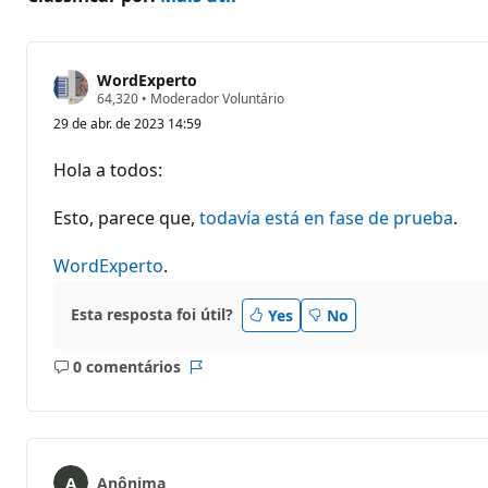
WordExperto
P
64,320
•
Moderador Voluntário
o
29 de abr. de 2023 14:59
n
t
o
Hola a todos:
s
d
e
Esto, parece que,
todavía está en fase de prueba
.
r
e
p
WordExperto
.
u
t
a
Esta resposta foi útil?
Yes
No
ç
ã
o
0 comentários
Sem
Relatório
comentários
Anônima