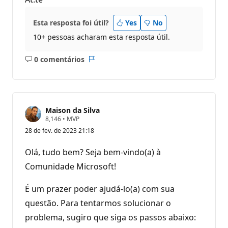
Esta resposta foi útil?
Yes
No
10+ pessoas acharam esta resposta útil.
0 comentários
Sem
Relatório
comentários
Maison da Silva
P
8,146
•
MVP
o
28 de fev. de 2023 21:18
n
t
o
Olá, tudo bem? Seja bem-vindo(a) à
s
d
Comunidade Microsoft!
e
r
e
É um prazer poder ajudá-lo(a) com sua
p
questão. Para tentarmos solucionar o
u
t
problema, sugiro que siga os passos abaixo:
a
ç