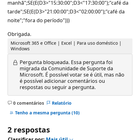
manhã";SE(E(D3>"15:30:00";D3<"17:30:00");"café da
tarde";SE(E(D3>"21:00:00";D3<"02:00:00");"café da
noite";"fora do período")))
Obrigada.
Microsoft 365 e Office | Excel | Para uso doméstico |
Windows
Pergunta bloqueada.
Essa pergunta foi
migrada da Comunidade de Suporte da
Microsoft. É possível votar se é útil, mas não
é possível adicionar comentários ou
respostas ou seguir a pergunta.
0 comentários
Relatório
Sem
comentários
Tenho a mesma pergunta
(10)
2 respostas
Classificar por:
Mais útil