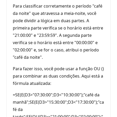
ã
Para classificar corretamente o período "café
o
da noite" que atravessa a meia-noite, você
pode dividir a lógica em duas partes. A
primeira parte verifica se o horário está entre
"21:00:00" e "23:59:59". A segunda parte
verifica se o horário está entre "00:00:00" e
"02:00:00" e, se for o caso, atribui o período
"café da noite".
Para fazer isso, você pode usar a função OU ()
para combinar as duas condições. Aqui está a
fórmula atualizada:
=SE(E(D3>"07:30:00";D3<"10:30:00");"café da
manhã";SE(E(D3>"15:30:00";D3<"17:30:00");"ca
fé da
tarde";SE(OU(D3>="21:00:00";D3<"02:00:00");"