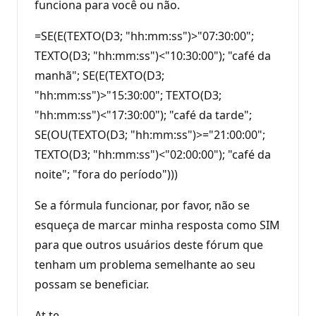
funciona para você ou não.
=SE(E(TEXTO(D3; "hh:mm:ss")>"07:30:00";
TEXTO(D3; "hh:mm:ss")<"10:30:00"); "café da
manhã"; SE(E(TEXTO(D3;
"hh:mm:ss")>"15:30:00"; TEXTO(D3;
"hh:mm:ss")<"17:30:00"); "café da tarde";
SE(OU(TEXTO(D3; "hh:mm:ss")>="21:00:00";
TEXTO(D3; "hh:mm:ss")<"02:00:00"); "café da
noite"; "fora do período")))
Se a fórmula funcionar, por favor, não se
esqueça de marcar minha resposta como SIM
para que outros usuários deste fórum que
tenham um problema semelhante ao seu
possam se beneficiar.
At.te