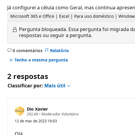
Já configurei a célula como Geral, mas continua aprese
Microsoft 365 e Office | Excel | Para uso doméstico | Window
Pergunta bloqueada.
Essa pergunta foi migrada da
respostas ou seguir a pergunta.
0 comentários
Relatório
Sem
comentários
Tenho a mesma pergunta
2 respostas
Classificar por:
Mais útil
Dio Xavier
P
292.6K
•
Moderador Voluntário
o
12 de mar. de 2023 16:03
n
t
o
Olá