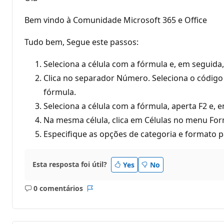
s
d
e
Bem vindo à Comunidade Microsoft 365 e Office
r
e
p
Tudo bem, Segue este passos:
u
t
a
Seleciona a célula com a fórmula e, em seguida
ç
Clica no separador Número. Seleciona o código 
ã
o
fórmula.
Seleciona a célula com a fórmula, aperta F2 e, e
Na mesma célula, clica em Células no menu Form
Especifique as opções de categoria e formato pa
Esta resposta foi útil?
Yes
No
0 comentários
Sem
Relatório
comentários