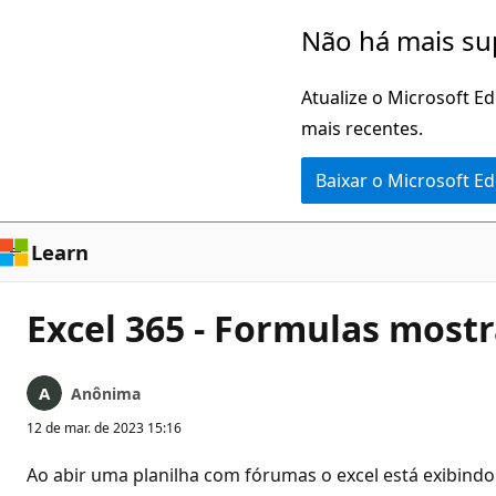
Pular
Não há mais su
para
o
Atualize o Microsoft E
conteúdo
mais recentes.
principal
Baixar o Microsoft E
Learn
Excel 365 - Formulas mostr
Anônima
12 de mar. de 2023 15:16
Ao abir uma planilha com fórumas o excel está exibindo