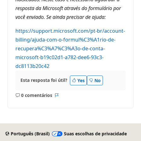
resposta da Microsoft através do formulário por
você enviado. Se ainda precisar de ajuda:
https://support.microsoft.com/pt-br/account-
billing/ajuda-com-o-formul%C3%A1rio-de-
recupera%C3%A7%C3%A3o-de-conta-
microsoft-b19c02d1-a782-dee6-93c3-
dc8113b20c42
Esta resposta foi útil?
Yes
No
0 comentários
Sem
Relatório
comentários
Português (Brasil)
Suas escolhas de privacidade