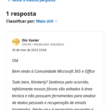
Tenho a mesma pergunta
1 resposta
Classificar por:
Mais útil
Dio Xavier
P
292.6K
•
Moderador Voluntário
o
30 de mar. de 2023 23:04
n
t
o
Olá
s
d
e
Bem vindo à Comunidade Microsoft 365 e Office
r
e
p
Tudo bem, Kimberly? Sentimos pelo ocorrido,
u
infelizmente nossos fóruns são voltados à área
t
a
técnica e não possuem ferramentas para analise
ç
ã
de dados pessoais e recuperação de emails
o
hackeados. Neste caso é necessário aguardar a