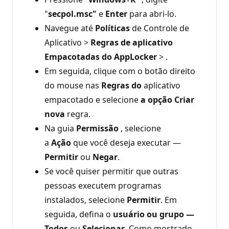
"
secpol.msc"
e
Enter
para abri-lo.
Navegue até
Políticas
de Controle de
Aplicativo >
Regras de aplicativo
Empacotadas do AppLocker
> .
Em seguida, clique com o botão direito
do mouse nas
Regras do
aplicativo
empacotado e selecione
a opção Criar
nova
regra.
Na guia
Permissão
, selecione
a
Ação
que você deseja executar —
Permitir
ou
Negar
.
Se você quiser permitir que outras
pessoas executem programas
instalados, selecione
Permitir
. Em
seguida, defina o
usuário ou grupo —
Todos
ou
Selecionar
. Como mostrado