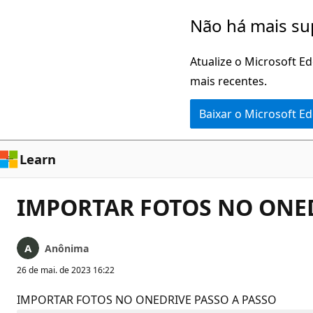
Pular
Não há mais su
para
o
Atualize o Microsoft E
conteúdo
mais recentes.
principal
Baixar o Microsoft E
Learn
IMPORTAR FOTOS NO ONED
Anônima
26 de mai. de 2023 16:22
IMPORTAR FOTOS NO ONEDRIVE PASSO A PASSO