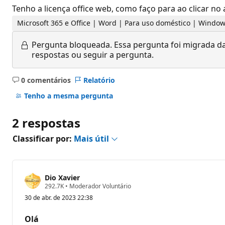
Tenho a licença office web, como faço para ao clicar no
Microsoft 365 e Office | Word | Para uso doméstico | Windo
Pergunta bloqueada.
Essa pergunta foi migrada da
respostas ou seguir a pergunta.
0 comentários
Relatório
Sem
comentários
Tenho a mesma pergunta
2 respostas
Classificar por:
Mais útil
Dio Xavier
P
292.7K
•
Moderador Voluntário
o
30 de abr. de 2023 22:38
n
t
o
Olá
s