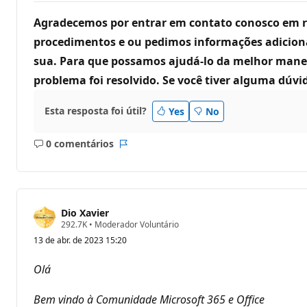
d
e
Agradecemos por entrar em contato conosco em r
r
e
procedimentos e ou pedimos informações adicion
p
sua. Para que possamos ajudá-lo da melhor manei
u
t
problema foi resolvido. Se você tiver alguma dúv
a
ç
ã
Esta resposta foi útil?
o
Yes
No
0 comentários
Sem
Relatório
comentários
Dio Xavier
P
292.7K
•
Moderador Voluntário
o
13 de abr. de 2023 15:20
n
t
o
Olá
s
d
e
Bem vindo à Comunidade Microsoft 365 e Office
r