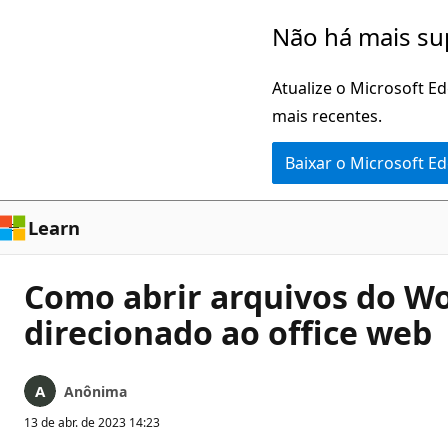
Pular
Não há mais su
para
o
Atualize o Microsoft E
conteúdo
mais recentes.
principal
Baixar o Microsoft E
Learn
Como abrir arquivos do Wor
direcionado ao office web
Anônima
13 de abr. de 2023 14:23