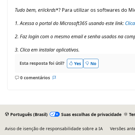
e
p
Tudo bem,
eriickrds
*? Para utilizar os softwares do Mi
u
t
a
1. Acessa o portal do Microsoft365 usando este link:
Clica
ç
ã
2. Faz login com o mesmo email e senha usados na comp
o
3. Clica em instalar aplicativos.
Esta resposta foi útil?
Yes
No
0 comentários
Sem
Relatório
comentários
Português (Brasil)
Suas escolhas de privacidade
Te
Aviso de isenção de responsabilidade sobre a IA
Versões ant