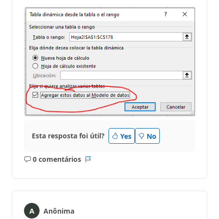
ã
o
Esta resposta foi útil?
Yes
No
0 comentários
Sem
Relatório
comentários
Anônima