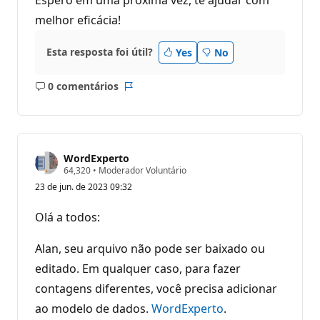
melhor eficácia!
Esta resposta foi útil?
Yes
No
0 comentários
Sem
Relatório
comentários
WordExperto
P
64,320
•
Moderador Voluntário
o
23 de jun. de 2023 09:32
n
t
o
Olá a todos:
s
d
e
Alan, seu arquivo não pode ser baixado ou
r
e
editado. Em qualquer caso, para fazer
p
contagens diferentes, você precisa adicionar
u
t
ao modelo de dados.
WordExperto
.
a
ç