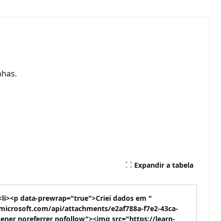
nhas.
Expandir a tabela
<li><p data-prewrap="true">Criei dados em "
microsoft.com/api/attachments/e2af788a-f7e2-43ca-
ener noreferrer nofollow"><img src="https://learn-