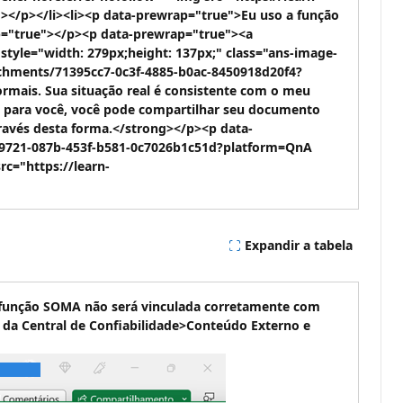
</p></li><li><p data-prewrap="true">Eu uso a função
p="true"></p><p data-prewrap="true"><a
tyle="width: 279px;height: 137px;" class="ans-image-
achments/71395cc7-0c3f-4885-b0ac-8450918d20f4?
rmais. Sua situação real é consistente com o meu
nte para você, você pode compartilhar seu documento
ravés desta forma.</strong></p><p data-
e9721-087b-453f-b581-0c7026b1c51d?platform=QnA
rc="https://learn-
Expandir a tabela
 a função SOMA não será vinculada corretamente com
 da Central de Confiabilidade>Conteúdo Externo
e