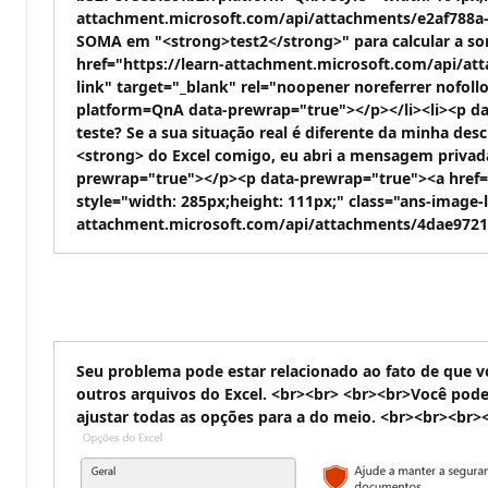
attachment.microsoft.com/api/attachments/e2af788a-
SOMA em "<strong>test2</strong>" para calcular a s
href="https://learn-attachment.microsoft.com/api/at
link" target="_blank" rel="noopener noreferrer nofo
platform=QnA data-prewrap="true"></p></li><li><p da
teste? Se a sua situação real é diferente da minha de
<strong> do Excel comigo, eu abri a mensagem privad
prewrap="true"></p><p data-prewrap="true"><a href
style="width: 285px;height: 111px;" class="ans-image-
attachment.microsoft.com/api/attachments/4dae972
Seu problema pode estar relacionado ao fato de que v
outros arquivos do Excel. <br><br> <br><br>Você pod
ajustar todas as opções para a do meio. <br><br><br>