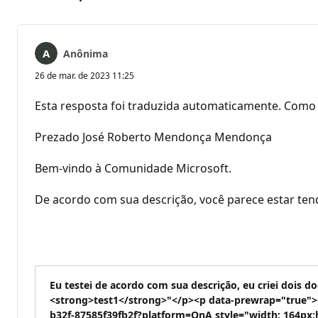
Anônima
26 de mar. de 2023 11:25
Esta resposta foi traduzida automaticamente. Como 
Prezado José Roberto Mendonça Mendonça
Bem-vindo à Comunidade Microsoft.
De acordo com sua descrição, você parece estar te
Eu testei de acordo com sua descrição, eu criei dois
<strong>test1</strong>"</p><p data-prewrap="true">
b32f-87585f39fb2f?platform=QnA style="width: 164px;h