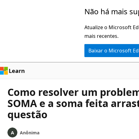
Pular
Não há mais su
para
o
Atualize o Microsoft E
conteúdo
mais recentes.
principal
Baixar o Microsoft E
Learn
Como resolver um problem
SOMA e a soma feita arras
questão
Anônima