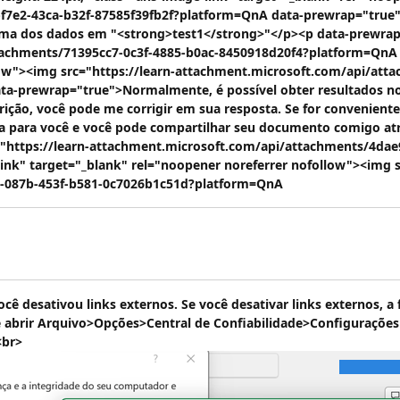
f7e2-43ca-b32f-87585f39fb2f?platform=QnA data-prewrap="true">
oma dos dados em "<strong>test1</strong>"</p><p data-prewra
tachments/71395cc7-0c3f-4885-b0ac-8450918d20f4?platform=QnA s
llow"><img src="https://learn-attachment.microsoft.com/api/att
ta-prewrap="true">Normalmente, é possível obter resultados no
scrição, você pode me corrigir em sua resposta. Se for convenie
a para você e você pode compartilhar seu documento comigo at
="https://learn-attachment.microsoft.com/api/attachments/4da
link" target="_blank" rel="noopener noreferrer nofollow"><img s
1-087b-453f-b581-0c7026b1c51d?platform=QnA
ocê desativou links externos. Se você desativar links externos,
e abrir Arquivo>Opções>Central de
Confiabilidade>Configurações
<br>