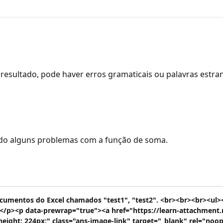
resultado, pode haver erros gramaticais ou palavras estra
ndo alguns problemas com a função de soma.
 documentos do Excel chamados "
test1
", "
test2
". <br><br><br><ul>
</p><p data-prewrap="true"><a href="https://learn-attachment.
eight: 224px;" class="ans-image-link" target="_blank" rel="noop