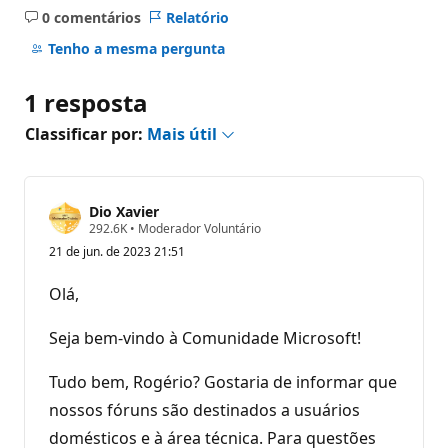
0 comentários
Relatório
Sem
comentários
Tenho a mesma pergunta
1 resposta
Classificar por:
Mais útil
Dio Xavier
P
292.6K
•
Moderador Voluntário
o
21 de jun. de 2023 21:51
n
t
o
Olá,
s
d
e
Seja bem-vindo à Comunidade Microsoft!
r
e
p
Tudo bem, Rogério? Gostaria de informar que
u
nossos fóruns são destinados a usuários
t
a
domésticos e à área técnica. Para questões
ç