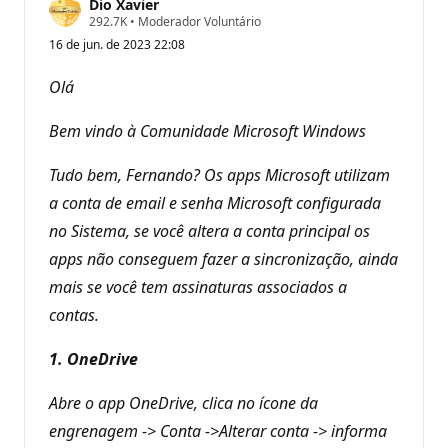
Dio Xavier
P
292.7K
•
Moderador Voluntário
o
16 de jun. de 2023 22:08
n
t
o
Olá
s
d
e
Bem vindo à Comunidade Microsoft Windows
r
e
p
Tudo bem, Fernando? Os apps Microsoft utilizam
u
a conta de email e senha Microsoft configurada
t
a
no Sistema, se você altera a conta principal os
ç
ã
apps não conseguem fazer a sincronização, ainda
o
mais se você tem assinaturas associados a
contas.
1. OneDrive
Abre o app OneDrive, clica no ícone da
engrenagem -> Conta ->Alterar conta -> informa