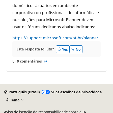
a
doméstico. Usuários em ambiente
ç
ã
corporativo ou profissionais de informática e
o
ou soluções para Microsoft Planner devem
usar os fóruns dedicados abaixo indicados:
https://support.microsoft.com/pt-br/planner
Esta resposta foi útil?
Yes
No
0 comentários
Sem
Relatório
comentários
Português (Brasil)
Suas escolhas de privacidade
Tema
Aviso de isenção de responsabilidade sobre a IA