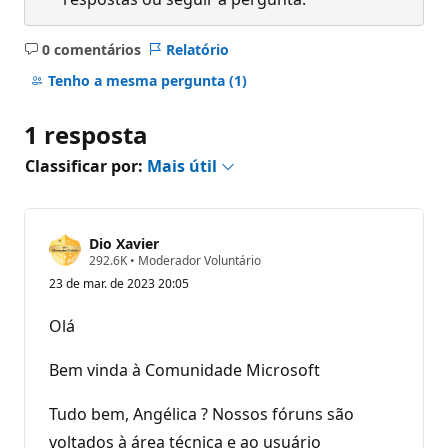
0 comentários
Relatório
Sem
comentários
Tenho a mesma pergunta
(1)
1 resposta
Classificar por:
Mais útil
Dio Xavier
P
292.6K
•
Moderador Voluntário
o
23 de mar. de 2023 20:05
n
t
o
Olá
s
d
e
Bem vinda à Comunidade Microsoft
r
e
p
Tudo bem, Angélica ? Nossos fóruns são
u
voltados à área técnica e ao usuário
t