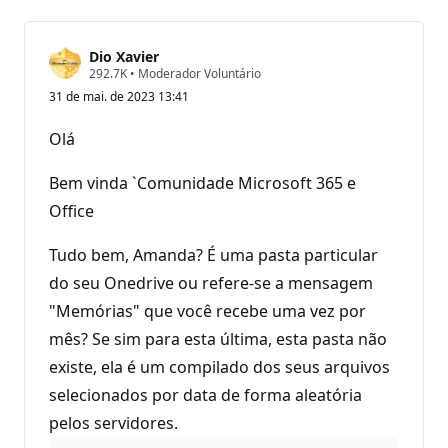
Dio Xavier
P
292.7K
•
Moderador Voluntário
o
31 de mai. de 2023 13:41
n
t
o
Olá
s
d
e
Bem vinda `Comunidade Microsoft 365 e
r
e
Office
p
u
Tudo bem, Amanda? É uma pasta particular
t
a
do seu Onedrive ou refere-se a mensagem
ç
ã
"Memórias" que você recebe uma vez por
o
mês? Se sim para esta última, esta pasta não
existe, ela é um compilado dos seus arquivos
selecionados por data de forma aleatória
pelos servidores.