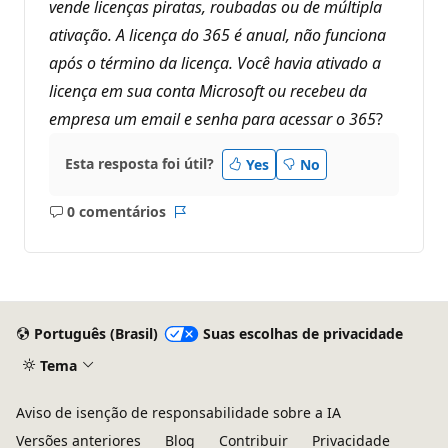
vende licenças piratas, roubadas ou de múltipla
t
a
ativação. A licença do 365 é anual, não funciona
ç
ã
após o término da licença. Você havia ativado a
o
licença em sua conta Microsoft ou recebeu da
empresa um email e senha para acessar o 365
?
Esta resposta foi útil?
Yes
No
0 comentários
Sem
Relatório
comentários
Português (Brasil)
Suas escolhas de privacidade
Tema
Aviso de isenção de responsabilidade sobre a IA
Versões anteriores
Blog
Contribuir
Privacidade