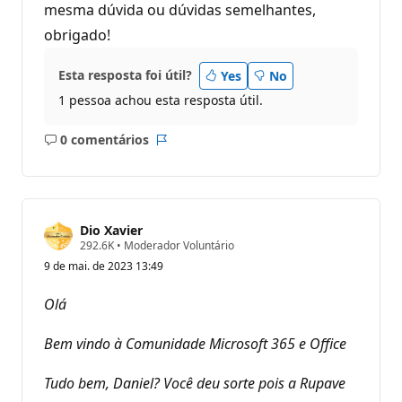
mesma dúvida ou dúvidas semelhantes,
obrigado!
Esta resposta foi útil?
Yes
No
1 pessoa achou esta resposta útil.
0 comentários
Sem
Relatório
comentários
Dio Xavier
P
292.6K
•
Moderador Voluntário
o
9 de mai. de 2023 13:49
n
t
o
Olá
s
d
e
Bem vindo à Comunidade Microsoft 365 e Office
r
e
p
Tudo bem, Daniel? Você deu sorte pois a Rupave
u