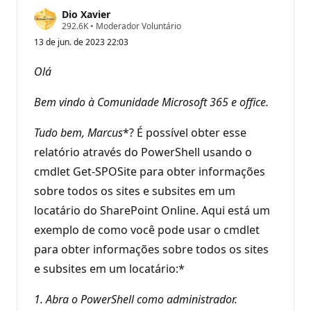
Dio Xavier
P
292.6K
•
Moderador Voluntário
o
13 de jun. de 2023 22:03
n
t
o
Olá
s
d
e
Bem vindo à Comunidade Microsoft 365 e office.
r
e
p
Tudo bem,
Marcus
*? É possível obter esse
u
relatório através do PowerShell usando o
t
a
cmdlet Get-SPOSite para obter informações
ç
ã
sobre todos os sites e subsites em um
o
locatário do SharePoint Online. Aqui está um
exemplo de como você pode usar o cmdlet
para obter informações sobre todos os sites
e subsites em um locatário:*
1. Abra o PowerShell como administrador.