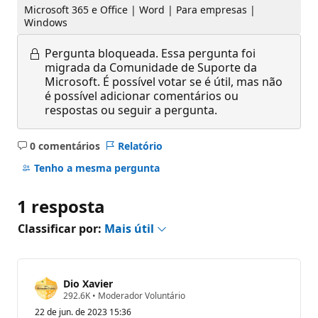
Microsoft 365 e Office | Word | Para empresas |
Windows
Pergunta bloqueada.
Essa pergunta foi
migrada da Comunidade de Suporte da
Microsoft. É possível votar se é útil, mas não
é possível adicionar comentários ou
respostas ou seguir a pergunta.
0 comentários
Relatório
Sem
comentários
Tenho a mesma pergunta
1 resposta
Classificar por:
Mais útil
Dio Xavier
P
292.6K
•
Moderador Voluntário
o
22 de jun. de 2023 15:36
n