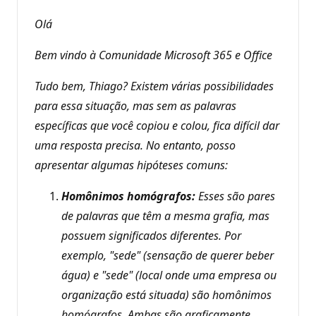
t
o
Olá
s
d
e
Bem vindo à Comunidade Microsoft 365 e Office
r
e
p
Tudo bem, Thiago? Existem várias possibilidades
u
para essa situação, mas sem as palavras
t
a
específicas que você copiou e colou, fica difícil dar
ç
ã
uma resposta precisa. No entanto, posso
o
apresentar algumas hipóteses comuns:
Homônimos homógrafos:
Esses são pares
de palavras que têm a mesma grafia, mas
possuem significados diferentes. Por
exemplo, "sede" (sensação de querer beber
água) e "sede" (local onde uma empresa ou
organização está situada) são homônimos
homógrafos. Ambas são graficamente