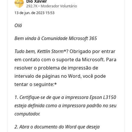
Dio Xavier
P
292.7K
•
Moderador Voluntário
o
13 de jun. de 2023 15:53
n
t
o
Olá
s
d
e
Bem vinda à Comunidade Microsoft 365
r
e
p
Tudo bem,
Kettlin Storm
*? Obrigado por entrar
u
em contato com o suporte da Microsoft. Para
t
a
resolver o problema de impressão de
ç
ã
intervalo de páginas no Word, você pode
o
tentar o seguinte:*
1. Certifique-se de que a impressora Epson L3150
esteja definida como a impressora padrão no seu
computador.
2. Abra o documento do Word que deseja