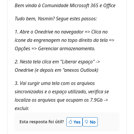
e
Bem vinda à Comunidade Microsoft 365 e Office
r
e
p
Tudo bem, Yasmin? Segue estes passos:
u
t
a
1. Abre o Onedrive no navegador => Clica no
ç
ícone da engrenagem no topo direito da tela =>
ã
o
Opções => Gerenciar armazenamento.
2. Nesta tela clica em "Liberar espaço" ->
Onedrive (e depois em "anexos Outlook)
3. Vai surgir uma tela com os arquivos
sincronizados e o espaço utilizado, verifica se
localiza os arquivos que ocupam os 7.9Gb ->
excluir.
Esta resposta foi útil?
Yes
No