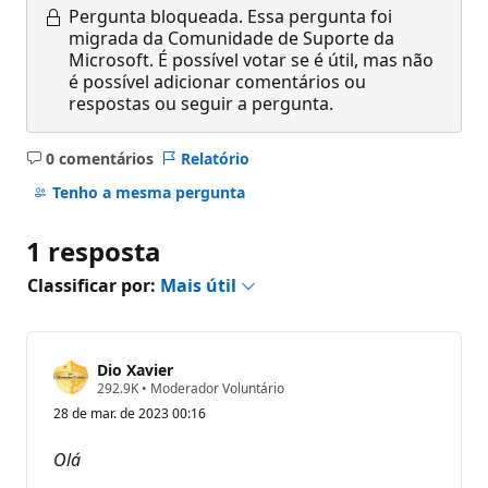
Pergunta bloqueada.
Essa pergunta foi
migrada da Comunidade de Suporte da
Microsoft. É possível votar se é útil, mas não
é possível adicionar comentários ou
respostas ou seguir a pergunta.
0 comentários
Relatório
Sem
comentários
Tenho a mesma pergunta
1 resposta
Classificar por:
Mais útil
Dio Xavier
P
292.9K
•
Moderador Voluntário
o
28 de mar. de 2023 00:16
n
t
o
Olá
s
d