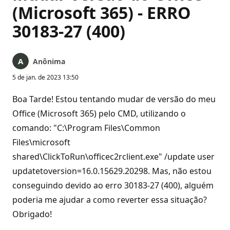
(Microsoft 365) - ERRO
30183-27 (400)
Anônima
5 de jan. de 2023 13:50
Boa Tarde! Estou tentando mudar de versão do meu
Office (Microsoft 365) pelo CMD, utilizando o
comando: "C:\Program Files\Common
Files\microsoft
shared\ClickToRun\officec2rclient.exe" /update user
updatetoversion=16.0.15629.20298. Mas, não estou
conseguindo devido ao erro 30183-27 (400), alguém
poderia me ajudar a como reverter essa situação?
Obrigado!