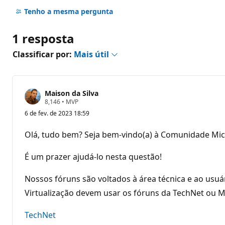
Sem
comentários
Tenho a mesma pergunta
1 resposta
Classificar por:
Mais útil
Maison da Silva
P
8,146
•
MVP
o
6 de fev. de 2023 18:59
n
t
o
Olá, tudo bem? Seja bem-vindo(a) à Comunidade Mic
s
d
e
É um prazer ajudá-lo nesta questão!
r
e
p
Nossos fóruns são voltados à área técnica e ao usuá
u
Virtualização devem usar os fóruns da TechNet ou Mi
t
a
ç
TechNet
ã
o