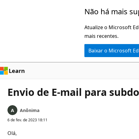
Pular
Não há mais su
para
o
Atualize o Microsoft E
conteúdo
mais recentes.
principal
Baixar o Microsoft E
Learn
Envio de E-mail para subd
Anônima
6 de fev. de 2023 18:11
Olá,