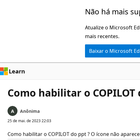
Pular
Não há mais su
para
o
Atualize o Microsoft E
conteúdo
mais recentes.
principal
Baixar o Microsoft E
Learn
Como habilitar o COPILOT d
Anônima
25 de mai. de 2023 22:03
Como habilitar o COPILOT do ppt ? O ícone não aparece.