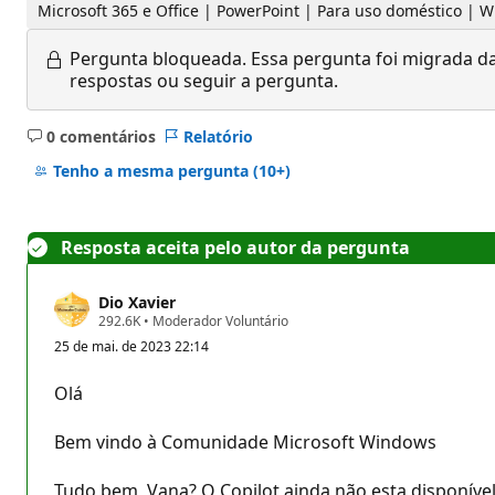
Microsoft 365 e Office | PowerPoint | Para uso doméstico | 
Pergunta bloqueada.
Essa pergunta foi migrada da
respostas ou seguir a pergunta.
0 comentários
Relatório
Sem
comentários
Tenho a mesma pergunta
(10+)
Resposta aceita pelo autor da pergunta
Dio Xavier
P
292.6K
•
Moderador Voluntário
o
25 de mai. de 2023 22:14
n
t
o
Olá
s
d
e
Bem vindo à Comunidade Microsoft Windows
r
e
p
Tudo bem, Vana? O Copilot ainda não esta disponível