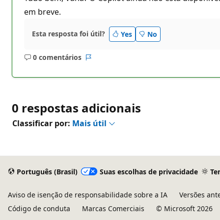
u
em breve.
t
a
ç
ã
Esta resposta foi útil?
Yes
No
o
0 comentários
Sem
Relatório
comentários
0 respostas adicionais
Classificar por:
Mais útil
Português (Brasil)
Suas escolhas de privacidade
Te
Aviso de isenção de responsabilidade sobre a IA
Versões ant
Código de conduta
Marcas Comerciais
© Microsoft 2026