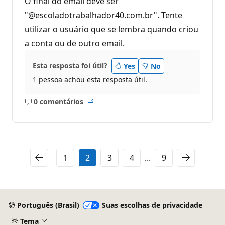
O final do email deve ser
"@escoladotrabalhador40.com.br". Tente
utilizar o usuário que se lembra quando criou
a conta ou de outro email.
Esta resposta foi útil?
Yes
No
1 pessoa achou esta resposta útil.
0 comentários
Sem
Relatório
comentários
1
2
3
4
...
9
Português (Brasil)
Suas escolhas de privacidade
Tema