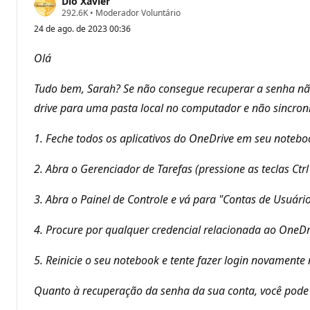
Dio Xavier
P
292.6K
•
Moderador Voluntário
o
24 de ago. de 2023 00:36
n
t
o
Olá
s
d
e
Tudo bem, Sarah? Se não consegue recuperar a senha nã
r
e
drive para uma pasta local no computador e não sincroni
p
u
1. Feche todos os aplicativos do OneDrive em seu notebo
t
a
ç
2. Abra o Gerenciador de Tarefas (pressione as teclas Ctr
ã
o
3. Abra o Painel de Controle e vá para "Contas de Usuário
4. Procure por qualquer credencial relacionada ao OneDri
5. Reinicie o seu notebook e tente fazer login novamente
Quanto à recuperação da senha da sua conta, você pode te