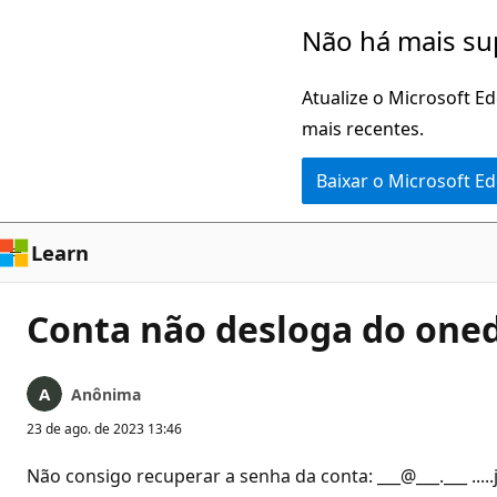
Pular
Não há mais su
para
o
Atualize o Microsoft E
conteúdo
mais recentes.
principal
Baixar o Microsoft E
Learn
Conta não desloga do one
Anônima
23 de ago. de 2023 13:46
Não consigo recuperar a senha da conta: ___@___.___ .....já