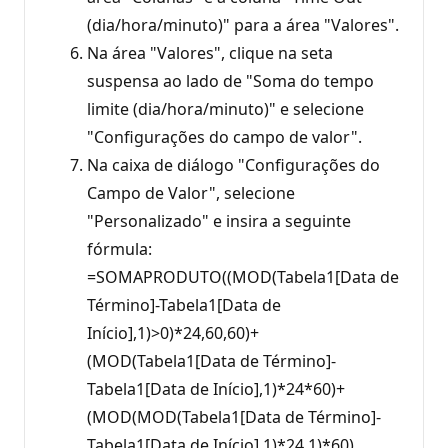
(dia/hora/minuto)" para a área "Valores".
Na área "Valores", clique na seta
suspensa ao lado de "Soma do tempo
limite (dia/hora/minuto)" e selecione
"Configurações do campo de valor".
Na caixa de diálogo "Configurações do
Campo de Valor", selecione
"Personalizado" e insira a seguinte
fórmula:
=SOMAPRODUTO((MOD(Tabela1[Data de
Término]-Tabela1[Data de
Início],1)>0)*24,60,60)+
(MOD(Tabela1[Data de Término]-
Tabela1[Data de Início],1)*24*60)+
(MOD(MOD(Tabela1[Data de Término]-
Tabela1[Data de Início],1)*24,1)*60)