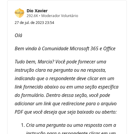
Dio Xavier
P
292.6K
•
Moderador Voluntário
o
27 de jul. de 2023 23:54
n
t
o
Olá
s
d
e
Bem vinda à Comunidade Microsoft 365 e Office
r
e
p
Tudo bem, Marcia? Você pode fornecer uma
u
instrução clara na pergunta ou na resposta,
t
a
indicando que o respondente deve clicar em um
ç
ã
link fornecido abaixo ou em uma seção específica
o
do formulário. Dentro dessa seção, você pode
adicionar um link que redirecione para o arquivo
PDF que você deseja que seja baixado ou aberto:
Cria uma pergunta ou uma resposta com a
instrução para o respondente clicar em um