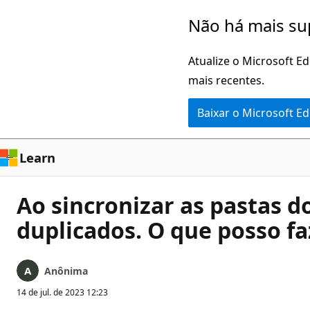
Pular
Não há mais su
para
o
Atualize o Microsoft E
conteúdo
mais recentes.
principal
Baixar o Microsoft E
Learn
Ao sincronizar as pastas d
duplicados. O que posso fa
Anônima
14 de jul. de 2023 12:23