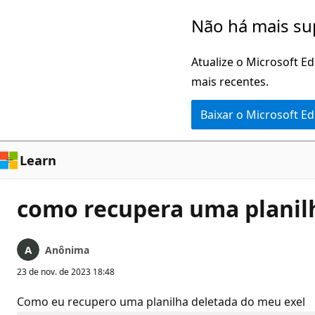
Pular
Não há mais su
para
o
Atualize o Microsoft E
conteúdo
mais recentes.
principal
Baixar o Microsoft E
Learn
como recupera uma planil
Anônima
23 de nov. de 2023 18:48
Como eu recupero uma planilha deletada do meu exel