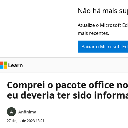
Pular
Não há mais su
para
o
Atualize o Microsoft E
conteúdo
mais recentes.
principal
Baixar o Microsoft E
Learn
Comprei o pacote office nos
eu deveria ter sido inform
Anônima
27 de jul. de 2023 13:21