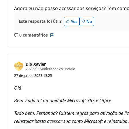
Agora eu não posso acessar aos serviços? Tem como
Esta resposta foi útil?
Yes
No
0 comentários
Sem
Relatório
comentários
Dio Xavier
P
292.6K
•
Moderador Voluntário
o
27 de jul. de 2023 13:25
n
t
o
Olá
s
d
e
Bem vinda à Comunidade Microsoft 365 e Office
r
e
p
Tudo bem, Fernanda? Existem regras para ativação de lice
u
reinstalar basta acessar sua conta Microsoft e reinstalar
t
a