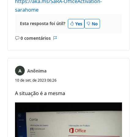
https://aka.ms/SaRA-OfficeActivation-
ç
ã
sarahome
o
Esta resposta foi útil?
Yes
No
0 comentários
Sem
Relatório
comentários
Anônima
10 de set. de 2023 06:26
A situação é a mesma