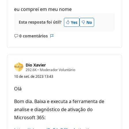
eu comprei em meu nome
Esta resposta foi útil?
Yes
No
0 comentários
Sem
Relatório
comentários
Dio Xavier
P
292.6K
•
Moderador Voluntário
o
10 de set. de 2023 13:43
n
t
o
Olá
s
d
e
Bom dia. Baixa e executa a ferramenta de
r
e
analise e diagnóstico de ativação do
p
Microsoft 365:
u
t
a