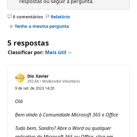
respostas ou seguir a pergunta.
0 comentários
Relatório
Sem
comentários
Tenho a mesma pergunta
5 respostas
Classificar por:
Mais útil
Dio Xavier
P
292.6K
•
Moderador Voluntário
o
9 de set. de 2023 14:20
n
t
o
Olá
s
d
e
Bem vindo à Comunidade Microsoft 365 e Office
r
e
p
Tudo bem, Sandro? Abre o Word ou qualquer
u
aplicativo do Microsoft 365 ou Office, clica em
t