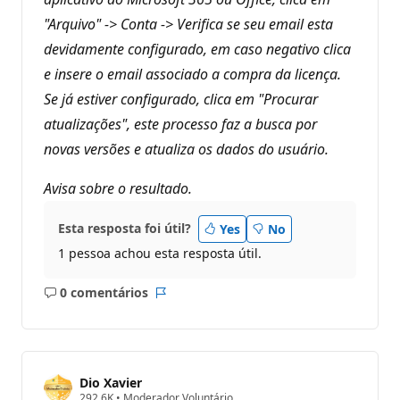
a
"Arquivo" -> Conta -> Verifica se seu email esta
ç
ã
devidamente configurado, em caso negativo clica
o
e insere o email associado a compra da licença.
Se já estiver configurado, clica em "Procurar
atualizações", este processo faz a busca por
novas versões e atualiza os dados do usuário.
Avisa sobre o resultado.
Esta resposta foi útil?
Yes
No
1 pessoa achou esta resposta útil.
0 comentários
Sem
Relatório
comentários
Dio Xavier
P
292.6K
•
Moderador Voluntário