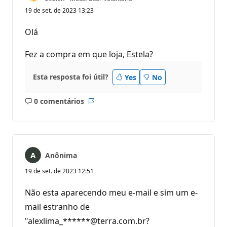
o
19 de set. de 2023 13:23
n
t
o
Olá
s
d
e
Fez a compra em que loja, Estela?
r
e
p
Esta resposta foi útil?
Yes
No
u
t
a
0 comentários
ç
Sem
Relatório
ã
comentários
o
Anônima
19 de set. de 2023 12:51
Não esta aparecendo meu e-mail e sim um e-
mail estranho de
"alexlima_******@terra.com.br?