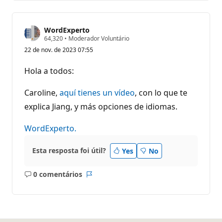
WordExperto
P
64,320
•
Moderador Voluntário
o
22 de nov. de 2023 07:55
n
t
o
Hola a todos:
s
d
e
Caroline,
aquí tienes un vídeo
, con lo que te
r
e
explica Jiang, y más opciones de idiomas.
p
u
WordExperto.
t
a
ç
ã
Esta resposta foi útil?
Yes
No
o
0 comentários
Sem
Relatório
comentários