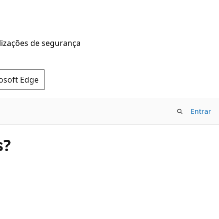
alizações de segurança
rosoft Edge
Entrar
s?