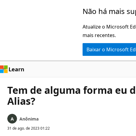
Pular
Não há mais su
para
o
Atualize o Microsoft E
conteúdo
mais recentes.
principal
Baixar o Microsoft E
Learn
Tem de alguma forma eu d
Alias?
Anônima
31 de ago. de 2023 01:22