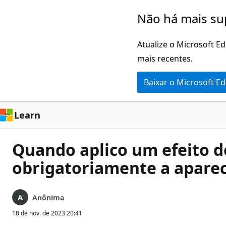
Pular
Não há mais su
para
o
Atualize o Microsoft E
conteúdo
mais recentes.
principal
Baixar o Microsoft E
Learn
Quando aplico um efeito de
obrigatoriamente a aparec
Anônima
18 de nov. de 2023 20:41