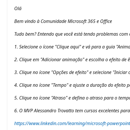
t
o
Olá
s
d
e
Bem vindo à Comunidade Microsoft 365 e Office
r
e
p
Tudo bem? Entendo que você está tendo problemas com o e
u
t
a
1. Selecione o ícone "Clique aqui" e vá para a guia "Anim
ç
ã
2. Clique em "Adicionar animação" e escolha o efeito de ê
o
3. Clique no ícone "Opções de efeito" e selecione "Inicia
4. Clique no ícone "Tempo" e ajuste a duração do efeito 
5. Clique no ícone "Atraso" e defina o atraso para o temp
6. O MVP Alessandro Trovatto tem cursos excelentes para 
https://www.linkedin.com/learning/microsoft-powerpoin