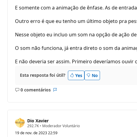
E somente com a animação de ênfase. As de entrada
Outro erro é que eu tenho um último objeto pra pesso
Nesse objeto eu incluo um som na opção de ação de
O som não funciona, já entra direto o som da animaç
E não deveria ser assim. Primeiro deveríamos ouvir o
Esta resposta foi útil?
Yes
No
0 comentários
Sem
Relatório
comentários
Dio Xavier
P
292.7K
•
Moderador Voluntário
o
19 de nov. de 2023 22:59
n