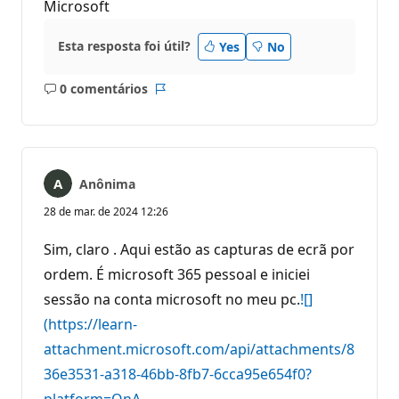
Microsoft
Esta resposta foi útil?
Yes
No
0 comentários
Sem
Relatório
comentários
Anônima
28 de mar. de 2024 12:26
Sim, claro . Aqui estão as capturas de ecrã por
ordem. É microsoft 365 pessoal e iniciei
sessão na conta microsoft no meu pc.
![]
(https://learn-
attachment.microsoft.com/api/attachments/8
36e3531-a318-46bb-8fb7-6cca95e654f0?
platform=QnA