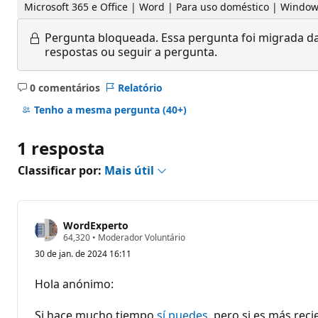
Microsoft 365 e Office | Word | Para uso doméstico | Windo
Pergunta bloqueada.
Essa pergunta foi migrada da
respostas ou seguir a pergunta.
0 comentários
Relatório
Sem
comentários
Tenho a mesma pergunta
(40+)
1 resposta
Classificar por:
Mais útil
WordExperto
P
64,320
•
Moderador Voluntário
o
30 de jan. de 2024 16:11
n
t
o
Hola anónimo:
s
d
e
Si hace mucho tiempo
sí puedes
, pero si es más re