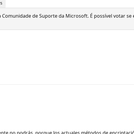
ws
 Comunidade de Suporte da Microsoft. É possível votar se é
ciente no podrás, porque los actuales métodos de encriptac