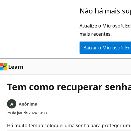
Pular
Não há mais su
para
o
Atualize o Microsoft E
conteúdo
mais recentes.
principal
Baixar o Microsoft E
Learn
Tem como recuperar senha
Anônima
29 de jan. de 2024 19:33
Há muito tempo coloquei uma senha para proteger um a