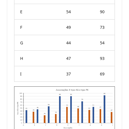
E
54
90
F
49
73
G
44
54
H
47
93
I
37
69