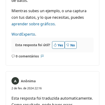
de datos.
u
t
a
Mientras subes un ejemplo, o una captura
ç
ã
con tus datos, y lo que necesitas, puedes
o
aprender sobre gráficos.
WordExperto
.
Esta resposta foi útil?
Yes
No
0 comentários
Sem
Relatório
comentários
Anônima
2 de fev. de 2024 22:16
Esta resposta foi traduzida automaticamente.
Como resultado, pode haver erros