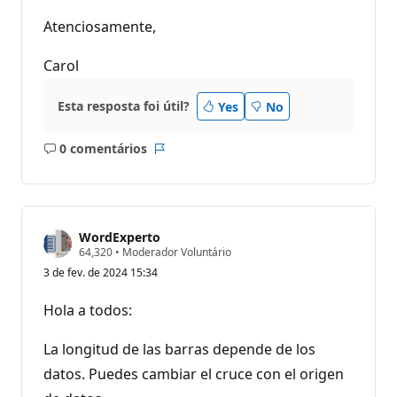
Atenciosamente,
Carol
Esta resposta foi útil?
Yes
No
0 comentários
Sem
Relatório
comentários
WordExperto
P
64,320
•
Moderador Voluntário
o
3 de fev. de 2024 15:34
n
t
o
Hola a todos:
s
d
e
La longitud de las barras depende de los
r
e
datos. Puedes cambiar el cruce con el origen
p