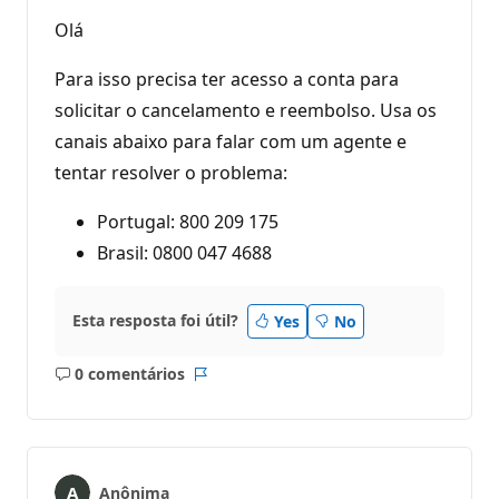
t
o
Olá
s
d
e
Para isso precisa ter acesso a conta para
r
e
solicitar o cancelamento e reembolso. Usa os
p
canais abaixo para falar com um agente e
u
t
tentar resolver o problema:
a
ç
ã
Portugal: 800 209 175
o
Brasil: 0800 047 4688
Esta resposta foi útil?
Yes
No
0 comentários
Sem
Relatório
comentários
Anônima