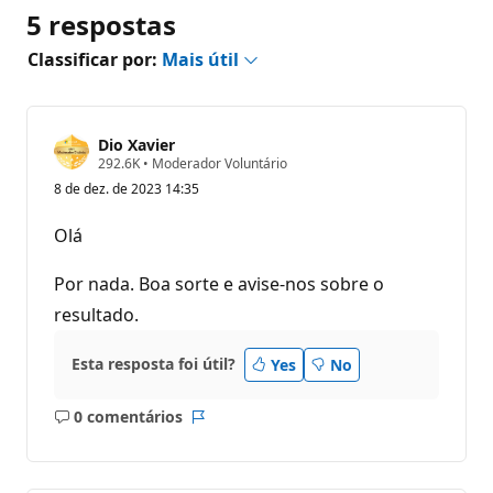
5 respostas
Classificar por:
Mais útil
Dio Xavier
P
292.6K
•
Moderador Voluntário
o
8 de dez. de 2023 14:35
n
t
o
Olá
s
d
e
Por nada. Boa sorte e avise-nos sobre o
r
e
resultado.
p
u
t
Esta resposta foi útil?
Yes
No
a
ç
ã
0 comentários
Sem
Relatório
o
comentários