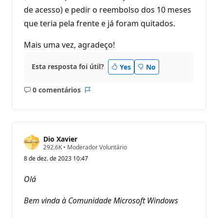
de acesso) e pedir o reembolso dos 10 meses
que teria pela frente e já foram quitados.
Mais uma vez, agradeço!
Esta resposta foi útil?
Yes
No
0 comentários
Sem
Relatório
comentários
Dio Xavier
P
292.6K
•
Moderador Voluntário
o
8 de dez. de 2023 10:47
n
t
o
Olá
s
d
e
Bem vinda à Comunidade Microsoft Windows
r
e