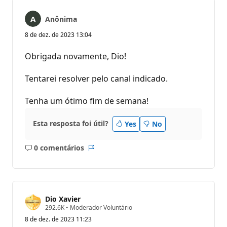
Anônima
8 de dez. de 2023 13:04
Obrigada novamente, Dio!
Tentarei resolver pelo canal indicado.
Tenha um ótimo fim de semana!
Esta resposta foi útil?
Yes
No
0 comentários
Sem
Relatório
comentários
Dio Xavier
P
292.6K
•
Moderador Voluntário
o
8 de dez. de 2023 11:23
n