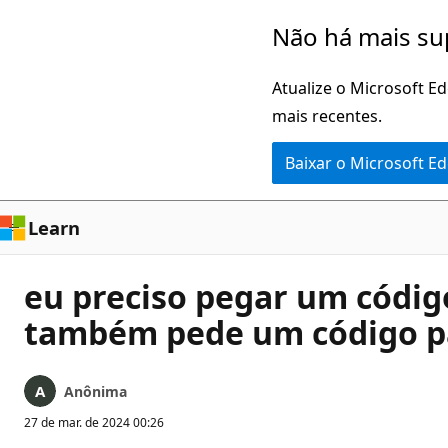
Pular
Não há mais su
para
o
Atualize o Microsoft E
conteúdo
mais recentes.
principal
Baixar o Microsoft E
Learn
eu preciso pegar um códig
também pede um código par
Anônima
27 de mar. de 2024 00:26