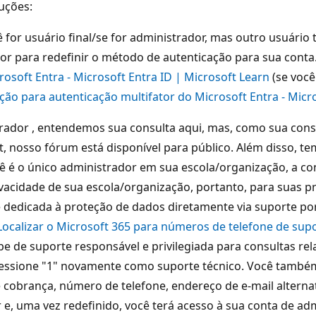
uções:
for usuário final/se for administrador, mas outro usuário t
or para redefinir o método de autenticação para sua cont
osoft Entra - Microsoft Entra ID | Microsoft Learn
(se você
ão para autenticação multifator do Microsoft Entra - Micro
rador , entendemos sua consulta aqui, mas, como sua consu
nosso fórum está disponível para público. Além disso, tem
ê é o único administrador em sua escola/organização, a co
rivacidade de sua escola/organização, portanto, para sua
edicada à proteção de dados diretamente via suporte por t
Localizar o Microsoft 365 para números de telefone de supo
ipe de suporte responsável e privilegiada para consultas r
pressione "1" novamente como suporte técnico. Você tamb
obrança, número de telefone, endereço de e-mail alternat
or e, uma vez redefinido, você terá acesso à sua conta de 