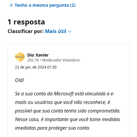
comentários
Tenho a mesma pergunta
(2)
1 resposta
Classificar por:
Mais útil
Dio Xavier
P
292.7K
•
Moderador Voluntário
o
22 de jan. de 2024 01:30
n
t
o
Olá!
s
d
e
Se a sua conta da Microsoft está vinculada a e-
r
e
mails ou usuários que você não reconhece, é
p
possível que sua conta tenha sido comprometida.
u
t
Nesse caso, é importante que você tome medidas
a
ç
imediatas para proteger sua conta.
ã
o