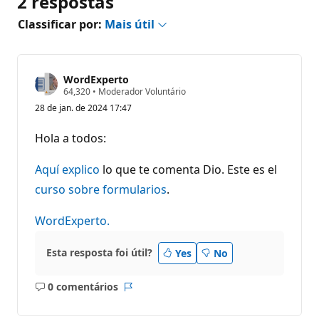
2 respostas
Classificar por:
Mais útil
WordExperto
P
64,320
•
Moderador Voluntário
o
28 de jan. de 2024 17:47
n
t
o
Hola a todos:
s
d
e
Aquí explico
lo que te comenta Dio. Este es el
r
e
curso sobre formularios
.
p
u
WordExperto.
t
a
ç
ã
Esta resposta foi útil?
Yes
No
o
0 comentários
Sem
Relatório
comentários