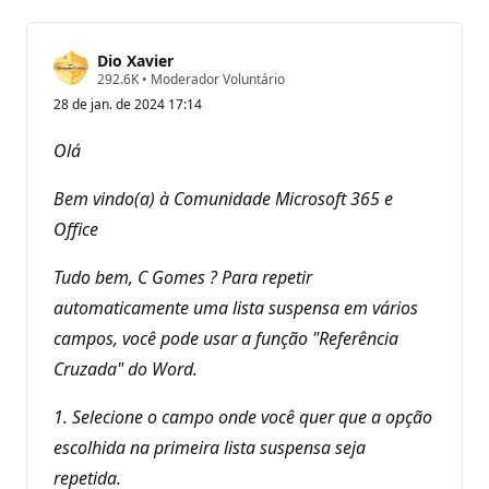
Dio Xavier
P
292.6K
•
Moderador Voluntário
o
28 de jan. de 2024 17:14
n
t
o
Olá
s
d
e
Bem vindo(a) à Comunidade Microsoft 365 e
r
e
Office
p
u
Tudo bem, C Gomes ? Para repetir
t
a
automaticamente uma lista suspensa em vários
ç
ã
campos, você pode usar a função "Referência
o
Cruzada" do Word.
1. Selecione o campo onde você quer que a opção
escolhida na primeira lista suspensa seja
repetida.