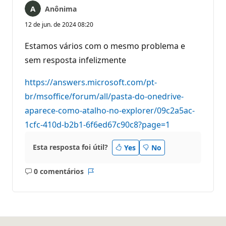
Anônima
12 de jun. de 2024 08:20
Estamos vários com o mesmo problema e
sem resposta infelizmente
https://answers.microsoft.com/pt-
br/msoffice/forum/all/pasta-do-onedrive-
aparece-como-atalho-no-explorer/09c2a5ac-
1cfc-410d-b2b1-6f6ed67c90c8?page=1
Esta resposta foi útil?
Yes
No
0 comentários
Sem
Relatório
comentários