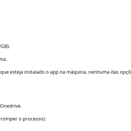
2GB).
uma.
da que esteja instalado o app na máquina, nenhuma das op
o Onedrive.
erromper o processo).