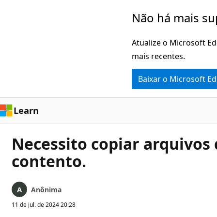
Pular
Não há mais su
para
o
Atualize o Microsoft E
conteúdo
mais recentes.
principal
Baixar o Microsoft E
Learn
Necessito copiar arquivos
contento.
Anônima
11 de jul. de 2024 20:28