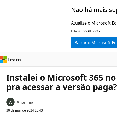
Pular
Não há mais su
para
o
Atualize o Microsoft E
conteúdo
mais recentes.
principal
Baixar o Microsoft E
Learn
Instalei o Microsoft 365 n
pra acessar a versão paga?
Anônima
30 de mai. de 2024 20:43