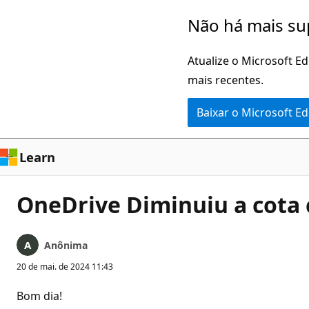
Pular
Não há mais su
para
o
Atualize o Microsoft E
conteúdo
mais recentes.
principal
Baixar o Microsoft E
Learn
OneDrive Diminuiu a cota 
Anônima
20 de mai. de 2024 11:43
Bom dia!